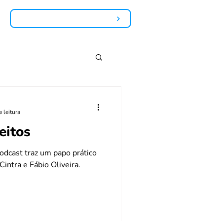
Falar com um especialista
 leitura
eitos
odcast traz um papo prático
intra e Fábio Oliveira.