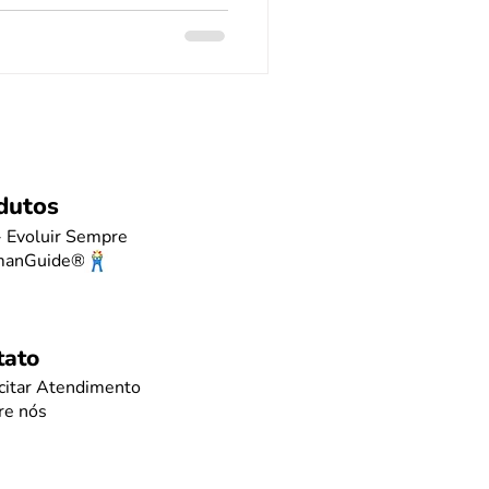
dutos
- Evoluir Sempre
manGuide®
tato
icitar Atendimento
re nós