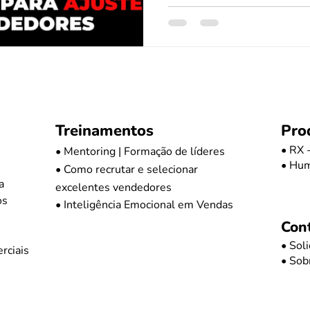
Treinamentos
Pro
• RX 
• Mentoring | Formação de líderes
• Hu
• Como recrutar e selecionar
a
excelentes vendedores
os
• Inteligência Emocional em Vendas
Con
• Sol
rciais
•
Sob